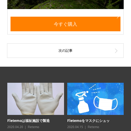
今すぐ購入
売記
Fletemoは福祉施設で製造
Fletemoをマスクにシュッ
2020.04.20
Fletemo
2020.04.15
Fletemo
「