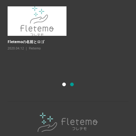
シ
20
Fletemoの名前とロゴ
2020.04.12
Fletemo
チッ
F
20